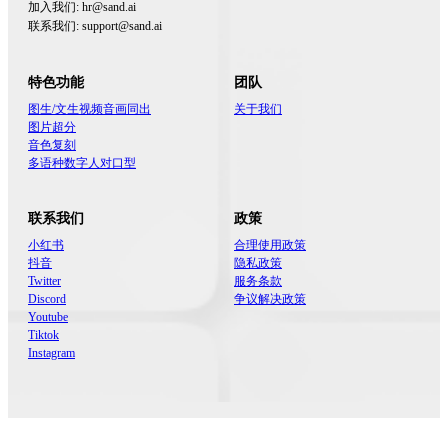
加入我们​
:
hr@sand.ai
联系我们​
:
support@sand.ai
特色功能
团队​
图生/文生视频音画同出
关于我们​
图片超分
音色复刻
多语种数字人对口型
联系我们​
政策​
小红书
合理使用政策​
抖音
隐私政策​
Twitter
服务条款​
Discord
争议解决政策​
Youtube
Tiktok
Instagram